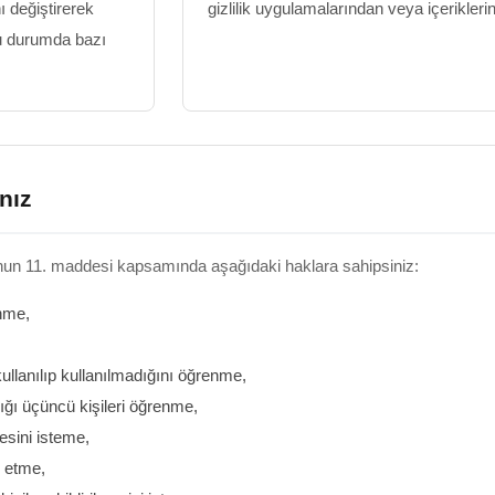
ı değiştirerek
gizlilik uygulamalarından veya içerikler
 bu durumda bazı
nız
'nun 11. maddesi kapsamında aşağıdaki haklara sahipsiniz:
enme,
llanılıp kullanılmadığını öğrenme,
dığı üçüncü kişileri öğrenme,
esini isteme,
p etme,