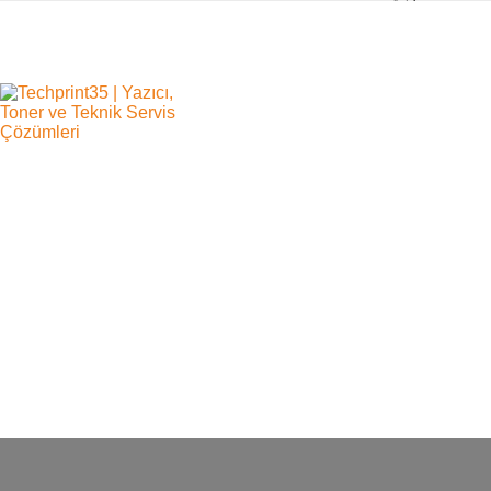
0232 445 70 13
info@techprint35.com
İSMET KA