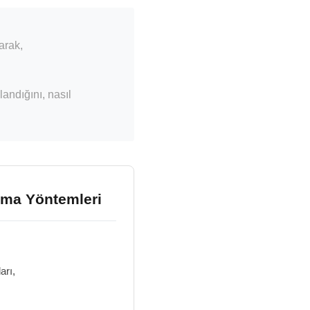
larak,
landığını, nasıl
anma Yöntemleri
arı,