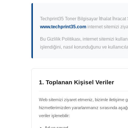
Techprint35 Toner Bilgisayar İthalat İhracat 
www.techprint35.com
internet sitemizi ziy
Bu Gizlilik Politikası, internet sitemizi kull
işlendiğini, nasıl korunduğunu ve kullanıcıl
1. Toplanan Kişisel Veriler
Web sitemizi ziyaret etmeniz, bizimle iletişime
hizmetlerimizden yararlanmanız sırasında aşağı
veriler işlenebilir:
Ad ve soyad