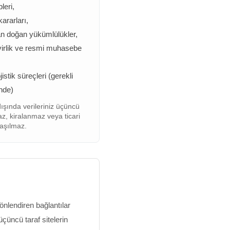
leri,
rarları,
n doğan yükümlülükler,
irlik ve resmi muhasebe
istik süreçleri (gerekli
nde)
ışında verileriniz üçüncü
maz, kiralanmaz veya ticari
aşılmaz.
yönlendiren bağlantılar
üçüncü taraf sitelerin