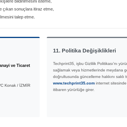
kişilere bildirilmesini isteme,
e çıkan sonuçlara itiraz etme,
lmesini talep etme.
11. Politika Değişiklikleri
Techprint35, işbu Gizlilik Politikası'nı y
anayi ve Ticaret
sağlamak veya hizmetlerinde meydana gel
doğrultusunda güncelleme hakkını saklı tu
www.techprint35.com
internet sitesinde
/C Konak / İZMİR
itibaren yürürlüğe girer.