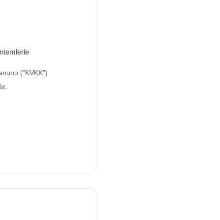
ntemlerle
Kanunu ("
KVKK
")
ır.