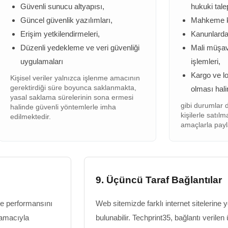
Güvenli sunucu altyapısı,
hukuki talep
Güncel güvenlik yazılımları,
Mahkeme ka
Erişim yetkilendirmeleri,
Kanunlarda
Düzenli yedekleme ve veri güvenliği
Mali müşav
uygulamaları
işlemleri,
Kargo ve loj
Kişisel veriler yalnızca işlenme amacının
gerektirdiği süre boyunca saklanmakta,
olması hali
yasal saklama sürelerinin sona ermesi
gibi durumlar d
halinde güvenli yöntemlerle imha
kişilerle satıl
edilmektedir.
amaçlarla payl
9. Üçüncü Taraf Bağlantılar
ite performansını
Web sitemizde farklı internet sitelerine 
k amacıyla
bulunabilir. Techprint35, bağlantı verilen 