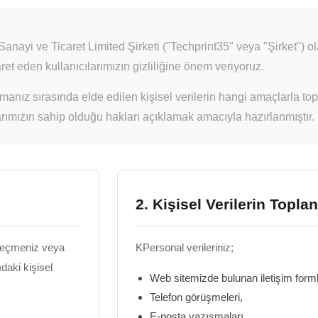
Sanayi ve Ticaret Limited Şirketi ("
Techprint35
" veya "
Şirket
") o
aret eden kullanıcılarımızın gizliliğine önem veriyoruz.
anmanız sırasında elde edilen kişisel verilerin hangi amaçlarla top
arımızın sahip olduğu hakları açıklamak amacıyla hazırlanmıştır.
2. Kişisel Verilerin Topl
 geçmeniz veya
KPersonal verileriniz;
daki kişisel
Web sitemizde bulunan iletişim forml
Telefon görüşmeleri,
E-posta yazışmaları,